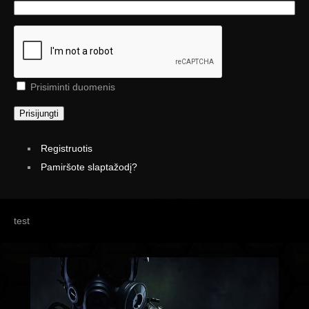
Prisiminti duomenis
Prisijungti
Registruotis
Pamiršote slaptažodį?
test