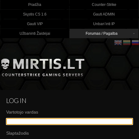
Pradžia
Counter-Strike
Siųstis CS 1.6
Gauti ADMIN
Gauti VIP
Unban’inti IP
Užbaninti Žaidėjai
Forumas / Pagalba
LOG IN
Vartotojo vardas
Slaptažodis