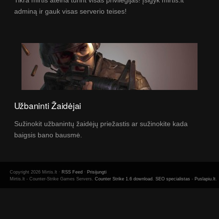
Tikra mirtis ateina turint visas privilegijas! Įsigyk mirtis.lt
adminą ir gauk visas serverio teises!
Užbaninti Žaidėjai
Sužinokit užbanintų žaidėjų priežastis ar sužinokite kada
baigsis bano bausmė.
Copyright 2026 Mirtis.lt ·
RSS Feed
·
Prisijungti
Mirtis.lt - Counter-Strike Games Servers.
Counter Strike 1.6 download
.
SEO specialistas
-
Puslapiu.lt
.