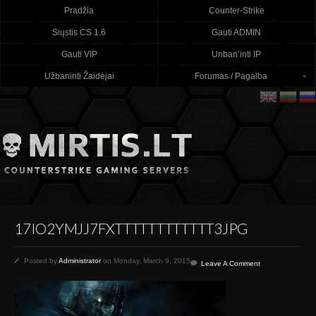
Pradžia
Counter-Strike
Siųstis CS 1.6
Gauti ADMIN
Gauti VIP
Unban’inti IP
Užbaninti Žaidėjai
Forumas / Pagalba
17IO2YMJJ7FXTTTTTTTTTTTT3JPG
Posted by
Administrator
on Monday, March 9, 2015
Leave A Comment