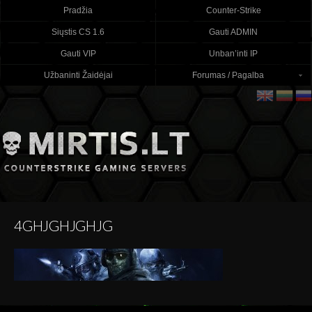
Pradžia
Counter-Strike
Siųstis CS 1.6
Gauti ADMIN
Gauti VIP
Unban’inti IP
Užbaninti Žaidėjai
Forumas / Pagalba
4GHJGHJGHJG