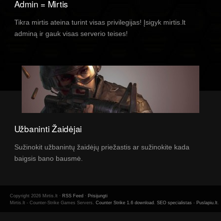
Admin = Mirtis
Tikra mirtis ateina turint visas privilegijas! Įsigyk mirtis.lt
adminą ir gauk visas serverio teises!
Užbaninti Žaidėjai
Sužinokit užbanintų žaidėjų priežastis ar sužinokite kada
baigsis bano bausmė.
Copyright 2026 Mirtis.lt ·
RSS Feed
·
Prisijungti
Mirtis.lt - Counter-Strike Games Servers.
Counter Strike 1.6 download
.
SEO specialistas
-
Puslapiu.lt
.