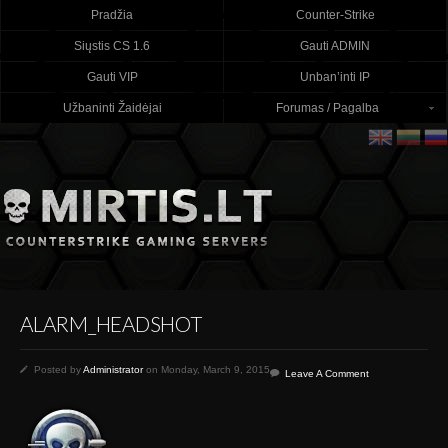
Pradžia
Counter-Strike
Siųstis CS 1.6
Gauti ADMIN
Gauti VIP
Unban’inti IP
Užbaninti Žaidėjai
Forumas / Pagalba
ALARM_HEADSHOT
Posted by
Administrator
on Monday, March 9, 2015
Leave A Comment