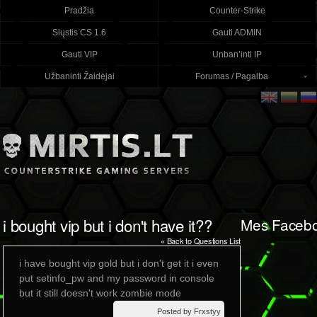
Pradžia
Counter-Strike
Siųstis CS 1.6
Gauti ADMIN
Gauti VIP
Unban’inti IP
Užbaninti Žaidėjai
Forumas / Pagalba
i bought vip but i don't have it??
Mes Faceb
« Back to Questions List
i have bought vip gold but i don't get it i even
put setinfo_pw and my password in console
but it still doesn't work zombie mode
Posted by Frxstyy