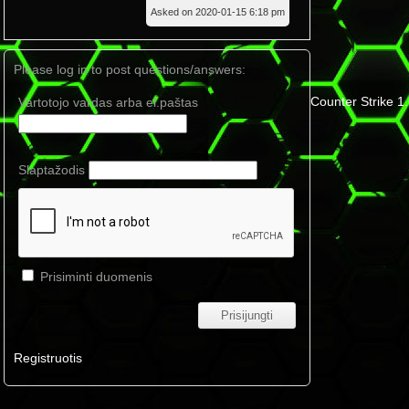
Asked on 2020-01-15 6:18 pm
Please log in to post questions/answers:
Counter Strike 1
Vartotojo vardas arba el.paštas
Slaptažodis
Prisiminti duomenis
Registruotis