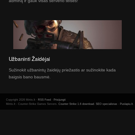
adminą ir gauk visas serverio teises!
Užbaninti Žaidėjai
Sužinokit užbanintų žaidėjų priežastis ar sužinokite kada
baigsis bano bausmė.
Copyright 2026 Mirtis.lt ·
RSS Feed
·
Prisijungti
Mirtis.lt - Counter-Strike Games Servers.
Counter Strike 1.6 download
.
SEO specialistas
-
Puslapiu.lt
.