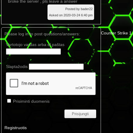
broke the server , pls leave a answer
Posted by bader22
Asked on 2020-03-24 6:40 pm
Counter Strike 1
Please log in to post questions/answers:
Vartotojo vardas arba el.paštas
Slaptažodis
Prisiminti duomenis
Registruotis