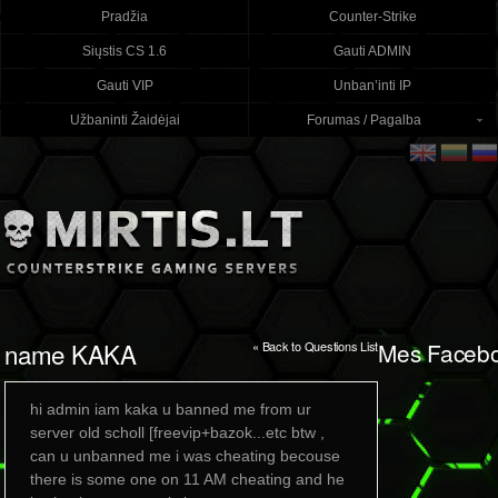
Pradžia
Counter-Strike
Siųstis CS 1.6
Gauti ADMIN
Gauti VIP
Unban’inti IP
Užbaninti Žaidėjai
Forumas / Pagalba
name KAKA
Mes Faceb
« Back to Questions List
hi admin iam kaka u banned me from ur
server old scholl [freevip+bazok...etc btw ,
can u unbanned me i was cheating becouse
there is some one on 11 AM cheating and he