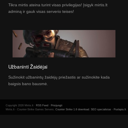
Tikra mirtis ateina turint visas privilegijas! Įsigyk mirtis.lt
adminą ir gauk visas serverio teises!
Užbaninti Žaidėjai
Sužinokit užbanintų žaidėjų priežastis ar sužinokite kada
baigsis bano bausmė.
Copyright 2026 Mirtis.lt ·
RSS Feed
·
Prisijungti
Mirtis.lt - Counter-Strike Games Servers.
Counter Strike 1.6 download
.
SEO specialistas
-
Puslapiu.lt
.