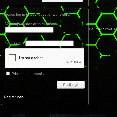
Please log in to post questions/answers:
Vartotojo vardas arba el.paštas
Counter Strike 1
Slaptažodis
Prisiminti duomenis
Registruotis