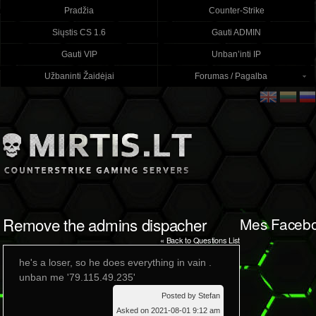
Pradžia
Counter-Strike
Siųstis CS 1.6
Gauti ADMIN
Gauti VIP
Unban’inti IP
Užbaninti Žaidėjai
Forumas / Pagalba
Remove the admins dispacher
Mes Faceb
« Back to Questions List
he's a loser, so he does everything in vain .
unban me '79.115.49.235'
Posted by Stefan
Asked on 2021-08-01 9:12 am