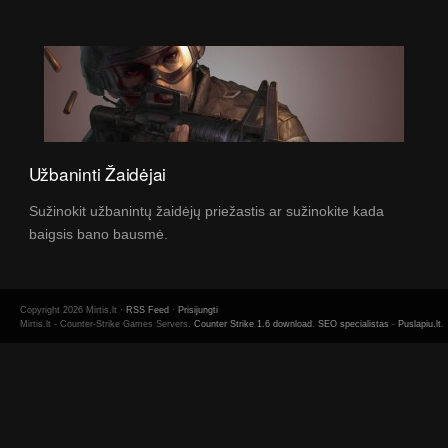
Užbaninti Žaidėjai
Sužinokit užbanintų žaidėjų priežastis ar sužinokite kada
baigsis bano bausmė.
Copyright 2026 Mirtis.lt ·
RSS Feed
·
Prisijungti
Mirtis.lt - Counter-Strike Games Servers.
Counter Strike 1.6 download
.
SEO specialistas
-
Puslapiu.lt
.