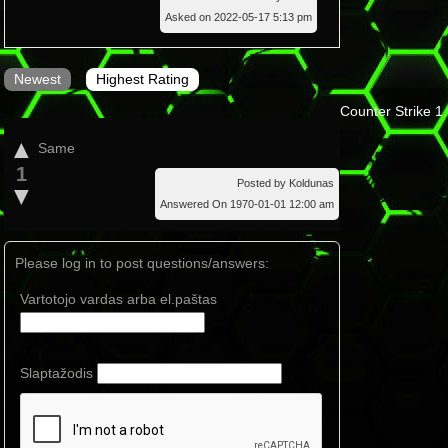
Asked on 2022-05-17 5:13 pm
Newest
Highest Rating
Counter Strike 1
▲
Same
1
Posted by Koldunas
▼
Answered On 1970-01-01 12:00 am
Please log in to post questions/answers:
Vartotojo vardas arba el.paštas
Slaptažodis