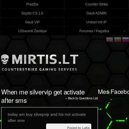
Pradžia
Counter-Strike
Siųstis CS 1.6
Gauti ADMIN
Gauti VIP
Unban’inti IP
Užbaninti Žaidėjai
Forumas / Pagalba
When me silvervip get activate
Mes Faceb
after sms
« Back to Questions List
today am buy silvepvip and his not activate
after sms
Posted by LuKis