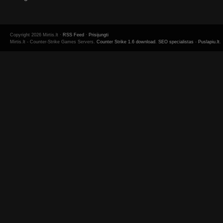
Copyright 2026 Mirtis.lt ·
RSS Feed
·
Prisijungti
Mirtis.lt - Counter-Strike Games Servers.
Counter Strike 1.6 download
.
SEO specialistas
-
Puslapiu.lt
.