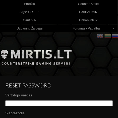
Pradžia
Counter-Strike
Siųstis CS 1.6
Gauti ADMIN
Gauti VIP
Unban’inti IP
Užbaninti Žaidėjai
Forumas / Pagalba
RESET PASSWORD
Vartotojo vardas
Slaptažodis