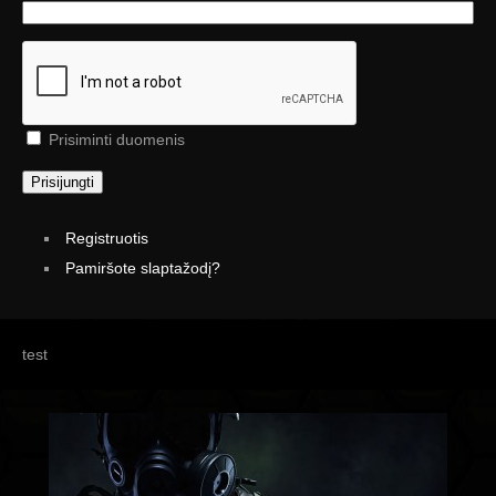
Prisiminti duomenis
Prisijungti
Registruotis
Pamiršote slaptažodį?
test